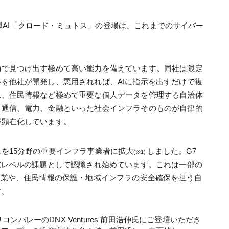
た新型AI「クロード・ミュトス」の登場は、これまでのサイバー
動で見つけ出す極めて高い能力を備えています。
同社は限定
ルを他社が開発し、
悪用されれば、AIに指示を出すだけで複
れ、住民情報など極めて重要な個人データを管理する自治体
る通信、電力、金融といった社会インフラそのものが自律的
が顕在化しています。
を15分野の重要インフラ事業者に拡大
しました。G7
(※1) 
家レベルの課題として認識され始めています。これは一部の
企業や、住民情報の保護・地域インフラの安全確保を担う自
す。
リコンバレーのDNX Ventures 前田浩伸氏にご登壇いただき