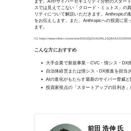
ます。AIやサイバーセキュリティ分野のスター
スでは見えてこない「クロード・ミュトス」の真
リティについて解説いただきます。Anthropicの
をお伝えします。また、Anthropicへの投資
ます。
1 
https://www.nikkei.com/article/DGXZQOUA206L10Q6A520C20000
※
こんな方におすすめ
大手企業で新規事業・CVC・情シス・DX
自治体経営または情シス・DX推進を担当
AIの進化がもたらす最新のサイバー脅威
投資家視点の「スタートアップの目利き」
前田 浩伸 氏