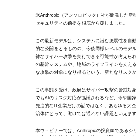
米Anthropic（アンソロピック）社が開発し
セキュリティの前提を根底から覆しました。
この最新モデルは、システムに潜む脆弱性を自
的な公開をとるものの、今後同様レベルのモデ
雑なサイバー攻撃を実行できる可能性が考えら
の基幹システムや、地域のライフラインを支え
な攻撃の対象になり得るという、新たなリスク
この事態を受け、政府はサイバー攻撃の警戒対象
でもAIのリスク対応が協議されるなど、今や国
先進的なIT企業だけの話ではなく、あらゆる大
治体にとって、避けては通れない課題といえま
本ウェビナーでは、Anthropicの投資家であるシ