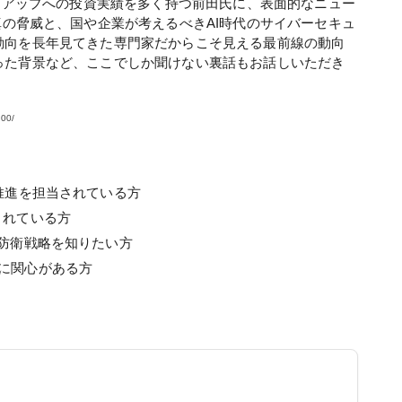
トアップへの投資実績を多く持つ前田氏に、表面的なニュー
の脅威と、国や企業が考えるべきAI時代のサイバーセキュ
動向を
長年
見てきた専門家だからこそ見える最前線の動向
に至った背景など、ここでしか聞けない裏話もお話しいただき
00/
推進を担当されている方
されている方
と防衛戦略を知りたい方
に関心がある方