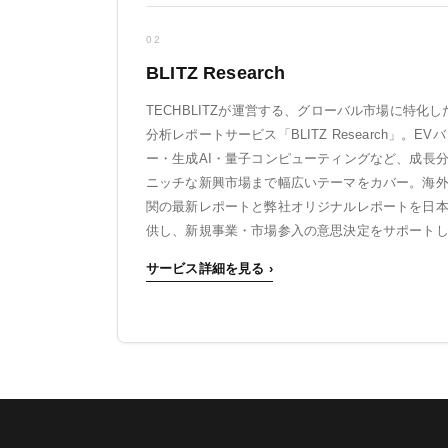
02
BLITZ Research
TECHBLITZが運営する、グローバル市場に特化し
分析レポートサービス「BLITZ Research」。EV
ー・生成AI・量子コンピューティングなど、成長
ニッチな新興市場まで幅広いテーマをカバー。海
関の最新レポートと弊社オリジナルレポートを日
供し、新規事業・市場参入の意思決定をサポート
サービス詳細を見る ›