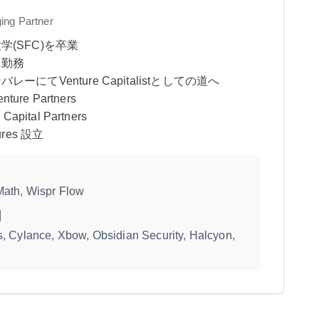
ng Partner
学(SFC)を卒業
に勤務
レーにてVenture Capitalistとしての道へ
nture Partners
apital Partners
ures
設立
Math, Wispr Flow
】
s, Cylance, Xbow, Obsidian Security, Halcyon,